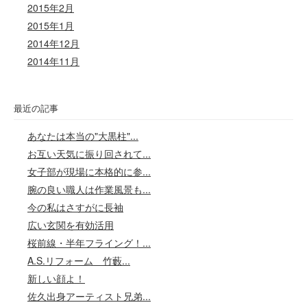
2015年2月
2015年1月
2014年12月
2014年11月
最近の記事
あなたは本当の"大黒柱"...
お互い天気に振り回されて...
女子部が現場に本格的に参...
腕の良い職人は作業風景も...
今の私はさすがに長袖
広い玄関を有効活用
桜前線・半年フライング！...
A.S.リフォーム 竹藪...
新しい顔よ！
佐久出身アーティスト兄弟...