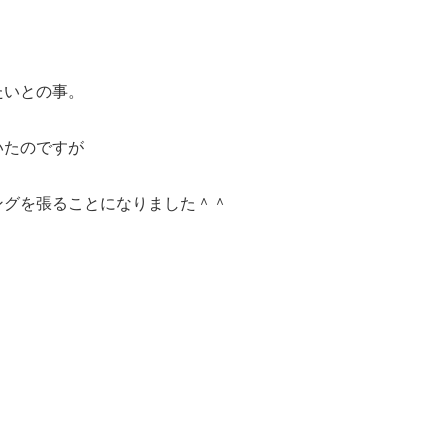
たいとの事。
いたのですが
ングを張ることになりました＾＾